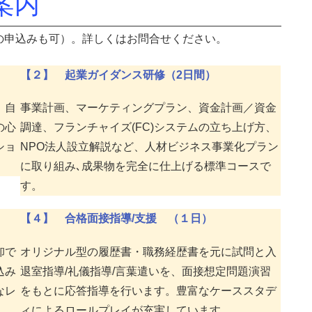
案内
の申込みも可）。詳しくはお問合せください。
【２】 起業ガイダンス研修（2日間）
、自
事業計画、マーケティングプラン、資金計画／資金
の心
調達、フランチャイズ(FC)システムの立ち上げ方、
ショ
NPO法人設立解説など、人材ビジネス事業化プラン
に取り組み､成果物を完全に仕上げる標準コースで
す。
【４】 合格面接指導/支援 （１日）
卸で
オリジナル型の履歴書・職務経歴書を元に試問と入
込み
退室指導/礼儀指導/言葉遣いを、面接想定問題演習
なレ
をもとに応答指導を行います。豊富なケーススタデ
ィによるロールプレイが充実しています。