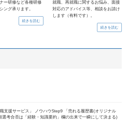
ナー研修など各種研修
就職、再就職に関するお悩み、面接
シング承ります。
対応のアドバイス等、相談をお請け
します（有料です）。
続きを読む
続きを読む
支援サービス」 ノウハウStep9 「売れる履歴書(オリジナル
書類選考合否は「経験・知識要約」欄の出来で一瞬にして決まる)