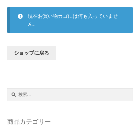
支払い
現在お買い物カゴには何も入っていませ
ん。
プライバシーポリシー
特定商取引法に基づく表記
ショップに戻る
検
索:
商品カテゴリー