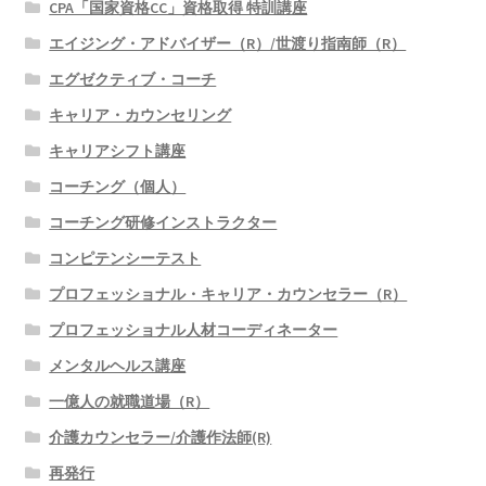
CPA「国家資格CC」資格取得 特訓講座
エイジング・アドバイザー（R）/世渡り指南師（R）
エグゼクティブ・コーチ
キャリア・カウンセリング
キャリアシフト講座
コーチング（個人）
コーチング研修インストラクター
コンピテンシーテスト
プロフェッショナル・キャリア・カウンセラー（R）
プロフェッショナル人材コーディネーター
メンタルヘルス講座
一億人の就職道場（R）
介護カウンセラー/介護作法師(R)
再発行