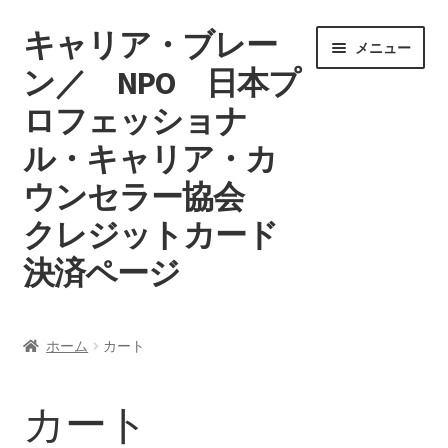
キャリア・ブレー
ナ
コ
メニュー
ビ
ン
ン／ NPO 日本プ
ゲ
テ
ロフェッショナ
ー
ン
シ
ツ
ル・キャリア・カ
ョ
へ
ン
ス
ウンセラー協会
へ
キ
クレジットカード
ス
ッ
キ
プ
決済ページ
ッ
プ
ホーム
ホーム
カート
マイアカウント
カート
カート