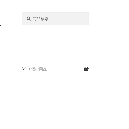
検
検
索
索
ド
対
象:
¥
0
0個の商品