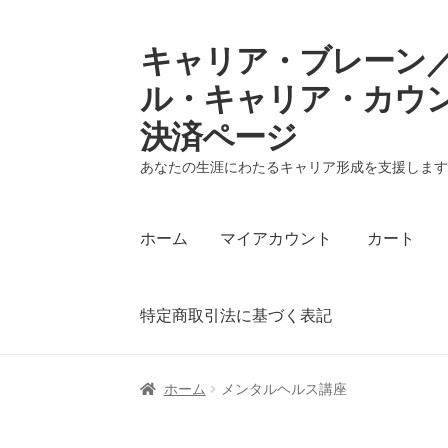
キャリア・ブレーン／
ナ
コ
ビ
ン
ル・キャリア・カウ
ゲ
テ
決済ページ
ー
ン
シ
ツ
あなたの生涯にわたるキャリア形成を支援しま
ョ
へ
ン
ス
へ
キ
ホーム
マイアカウント
カート
ス
ッ
キ
プ
ッ
特定商取引法に基づく表記
プ
ホーム
マイアカウント
カート
支払い
プラ
ホーム
メンタルヘルス講座