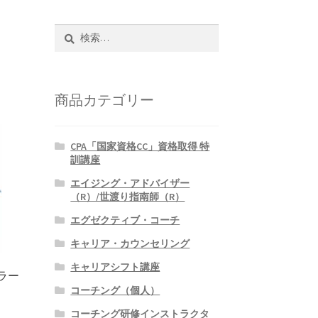
検
索:
商品カテゴリー
CPA「国家資格CC」資格取得 特
訓講座
エイジング・アドバイザー
（R）/世渡り指南師（R）
エグゼクティブ・コーチ
キャリア・カウンセリング
キャリアシフト講座
ラー
コーチング（個人）
コーチング研修インストラクタ