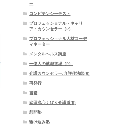
ー
コンピテンシーテスト
プロフェッショナル・キャリ
ア・カウンセラー（R）
プロフェッショナル人材コーデ
ィネーター
メンタルヘルス講座
一億人の就職道場（R）
介護カウンセラー/介護作法師(R)
再発行
書籍
武田流心くばり介護道(R)
顧問塾
駆け込み塾