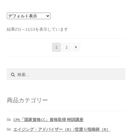
結果の1～12/13を表示しています
1
2
検
索:
商品カテゴリー
CPA「国家資格CC」資格取得 特訓講座
エイジング・アドバイザー（R）/世渡り指南師（R）