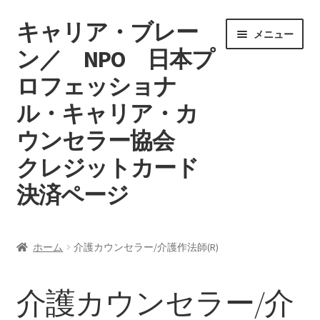
キャリア・ブレー
ナ
コ
メニュー
ビ
ン
ン／ NPO 日本プ
ゲ
テ
ロフェッショナ
ー
ン
シ
ツ
ル・キャリア・カ
ョ
へ
ン
ス
ウンセラー協会
へ
キ
クレジットカード
ス
ッ
キ
プ
決済ページ
ッ
プ
ホーム
ホーム
介護カウンセラー/介護作法師(R)
マイアカウント
介護カウンセラー/介
カート