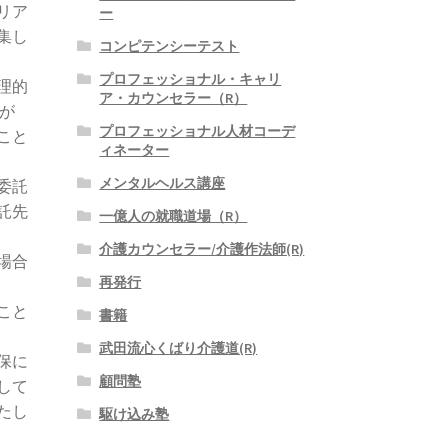
リア
ー
集し
コンピテンシーテスト
プロフェッショナル・キャリ
理的
ア・カウンセラー（R）
が
プロフェッショナル人材コーデ
こと
ィネーター
メンタルヘルス講座
委託
託先
一億人の就職道場（R）
介護カウンセラー/介護作法師(R)
場合
再発行
こと
書籍
武田流心くばり介護道(R)
保に
顧問塾
して
たし
駆け込み塾