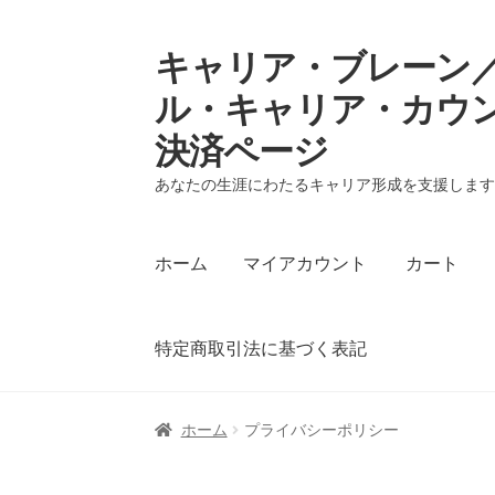
キャリア・ブレーン／
ナ
コ
ビ
ン
ル・キャリア・カウ
ゲ
テ
決済ページ
ー
ン
シ
ツ
あなたの生涯にわたるキャリア形成を支援しま
ョ
へ
ン
ス
へ
キ
ホーム
マイアカウント
カート
ス
ッ
キ
プ
ッ
特定商取引法に基づく表記
プ
ホーム
マイアカウント
カート
支払い
プラ
ホーム
プライバシーポリシー