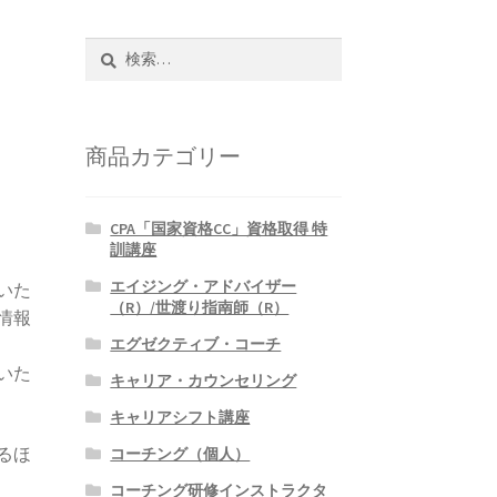
検
索:
商品カテゴリー
CPA「国家資格CC」資格取得 特
訓講座
エイジング・アドバイザー
いた
（R）/世渡り指南師（R）
情報
エグゼクティブ・コーチ
いた
キャリア・カウンセリング
キャリアシフト講座
るほ
コーチング（個人）
コーチング研修インストラクタ