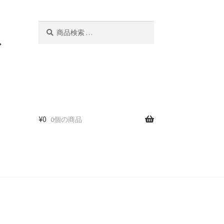
検
検
索
索
ド
対
象:
¥
0
0個の商品