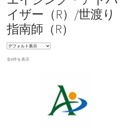
支払い
イザー（R）/世渡り
指南師（R）
プライバシーポリシー
特定商取引法に基づく表記
全8件を表示