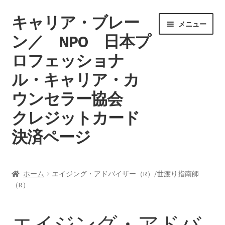
キャリア・ブレー
ナ
コ
メニュー
ビ
ン
ン／ NPO 日本プ
ゲ
テ
ロフェッショナ
ー
ン
シ
ツ
ル・キャリア・カ
ョ
へ
ン
ス
ウンセラー協会
へ
キ
クレジットカード
ス
ッ
キ
プ
決済ページ
ッ
プ
ホーム
ホーム
エイジング・アドバイザー（R）/世渡り指南師
（R）
マイアカウント
カート
エイジング・アドバ