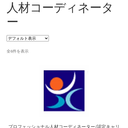
人材コーディネータ
支払い
ー
プライバシーポリシー
特定商取引法に基づく表記
全6件を表示
プロフェッショナル人材コーディネーター/認定キャリ