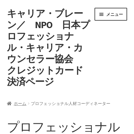
キャリア・ブレー
ナ
コ
メニュー
ビ
ン
ン／ NPO 日本プ
ゲ
テ
ロフェッショナ
ー
ン
シ
ツ
ル・キャリア・カ
ョ
へ
ン
ス
ウンセラー協会
へ
キ
クレジットカード
ス
ッ
キ
プ
決済ページ
ッ
プ
ホーム
ホーム
プロフェッショナル人材コーディネーター
マイアカウント
プロフェッショナル
カート