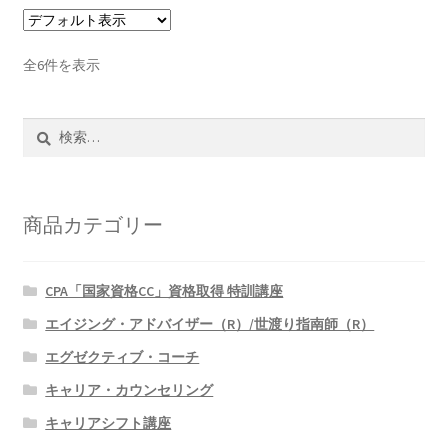
全6件を表示
検
索:
商品カテゴリー
CPA「国家資格CC」資格取得 特訓講座
エイジング・アドバイザー（R）/世渡り指南師（R）
エグゼクティブ・コーチ
キャリア・カウンセリング
キャリアシフト講座