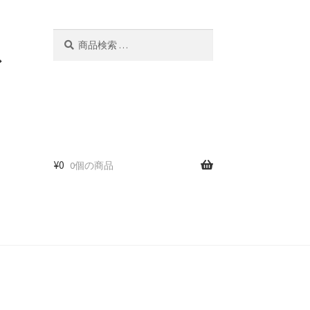
検
検
索
索
ド
対
象:
¥
0
0個の商品