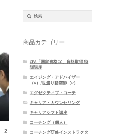
検
索:
商品カテゴリー
CPA「国家資格CC」資格取得 特
訓講座
エイジング・アドバイザー
（R）/世渡り指南師（R）
エグゼクティブ・コーチ
キャリア・カウンセリング
キャリアシフト講座
コーチング（個人）
 ２
コーチング研修インストラクタ