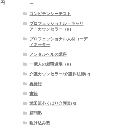
0円
ー
コンピテンシーテスト
プロフェッショナル・キャリ
ア・カウンセラー（R）
プロフェッショナル人材コーデ
ィネーター
メンタルヘルス講座
一億人の就職道場（R）
介護カウンセラー/介護作法師(R)
再発行
書籍
武田流心くばり介護道(R)
顧問塾
駆け込み塾