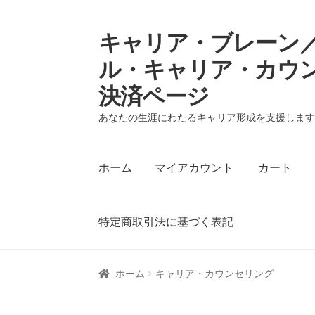
キャリア・ブレーン／
ナ
コ
ビ
ン
ル・キャリア・カウ
ゲ
テ
決済ページ
ー
ン
シ
ツ
あなたの生涯にわたるキャリア形成を支援しま
ョ
へ
ン
ス
へ
キ
ホーム
マイアカウント
カート
ス
ッ
キ
プ
ッ
特定商取引法に基づく表記
プ
ホーム
マイアカウント
カート
支払い
プラ
ホーム
キャリア・カウンセリング