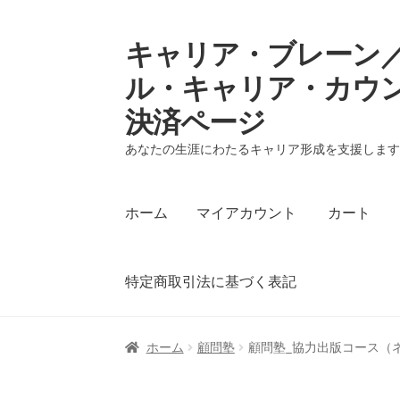
キャリア・ブレーン／
ナ
コ
ビ
ン
ル・キャリア・カウ
ゲ
テ
決済ページ
ー
ン
シ
ツ
あなたの生涯にわたるキャリア形成を支援しま
ョ
へ
ン
ス
へ
キ
ホーム
マイアカウント
カート
ス
ッ
キ
プ
ッ
特定商取引法に基づく表記
プ
ホーム
マイアカウント
カート
支払い
プラ
ホーム
顧問塾
顧問塾_協力出版コース（