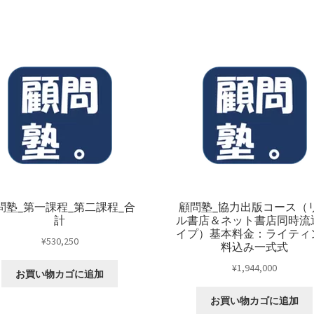
の
み
流
通
タ
イ
プ）
プ
ロ
デ
ュ
ー
問塾_第一課程_第二課程_合
顧問塾_協力出版コース（
計
ル書店＆ネット書店同時流
ス
イプ）基本料金：ライティ
の
¥
530,250
料込み一式式
み
¥
1,944,000
一
お買い物カゴに追加
式
お買い物カゴに追加
個