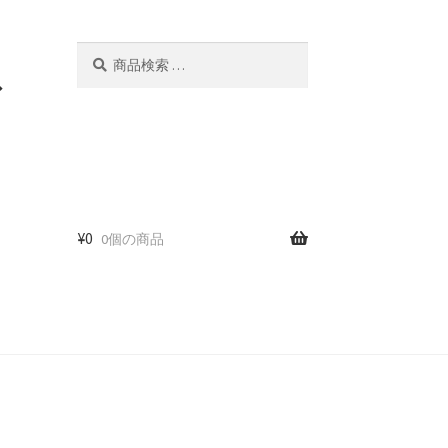
検
検
索
索
ド
対
象:
¥
0
0個の商品