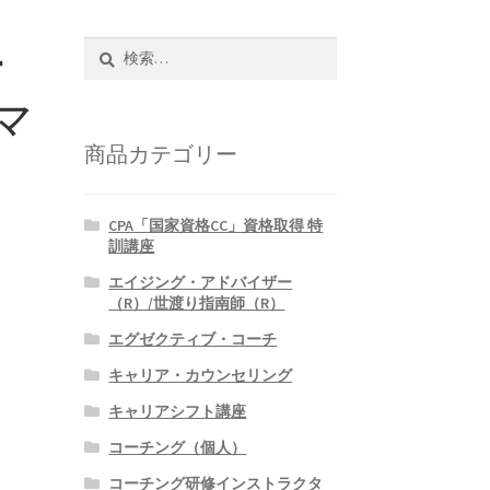
ー
検
索:
マ
商品カテゴリー
CPA「国家資格CC」資格取得 特
訓講座
エイジング・アドバイザー
（R）/世渡り指南師（R）
エグゼクティブ・コーチ
キャリア・カウンセリング
キャリアシフト講座
コーチング（個人）
コーチング研修インストラクタ