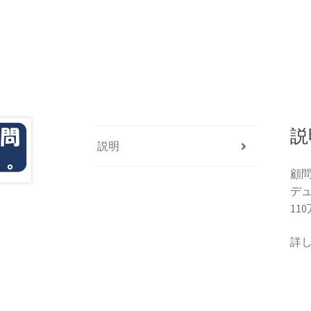
説
説明
顧
デ
11
詳