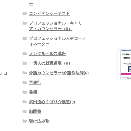
ー
コンピテンシーテスト
プロフェッショナル・キャリ
ア・カウンセラー（R）
プロフェッショナル人材コーデ
ィネーター
メンタルヘルス講座
一億人の就職道場（R）
プロ
介護カウンセラー/介護作法師(R)
再発行
書籍
武田流心くばり介護道(R)
顧問塾
駆け込み塾