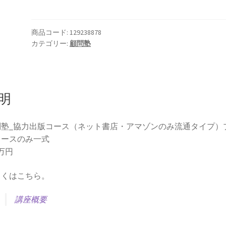
塾
_
協
商品コード:
129238878
カテゴリー:
顧問塾
力
出
版
コ
ー
明
ス
（ネ
問塾_協力出版コース（ネット書店・アマゾンのみ流通タイプ）
ッ
ュースのみ一式
ト
0万円
書
店・
しくはこちら。
ア
マ
講座概要
ゾ
ン