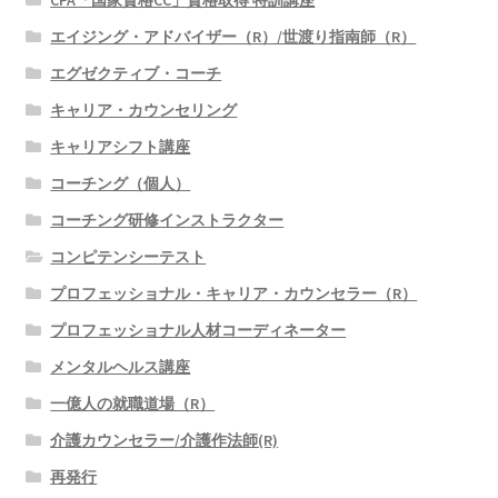
CPA「国家資格CC」資格取得 特訓講座
エイジング・アドバイザー（R）/世渡り指南師（R）
エグゼクティブ・コーチ
キャリア・カウンセリング
キャリアシフト講座
コーチング（個人）
コーチング研修インストラクター
コンピテンシーテスト
プロフェッショナル・キャリア・カウンセラー（R）
プロフェッショナル人材コーディネーター
メンタルヘルス講座
一億人の就職道場（R）
介護カウンセラー/介護作法師(R)
再発行