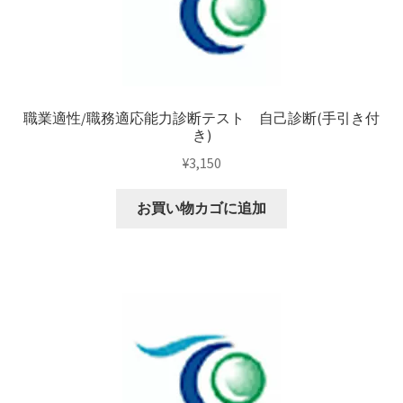
カ
ウ
ン
セ
ラ
ー
職業適性/職務適応能力診断テスト 自己診断(手引き付
き)
(R)/
¥
3,150
エ
イ
ジ
お買い物カゴに追加
ン
グ・
ア
ド
バ
イ
ザ
ー