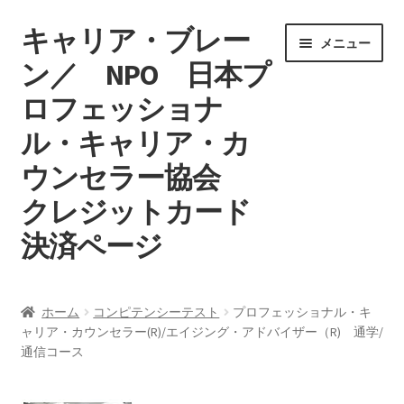
キャリア・ブレー
ナ
コ
メニュー
ビ
ン
ン／ NPO 日本プ
ゲ
テ
ロフェッショナ
ー
ン
シ
ツ
ル・キャリア・カ
ョ
へ
ン
ス
ウンセラー協会
へ
キ
クレジットカード
ス
ッ
キ
プ
決済ページ
ッ
プ
ホーム
ホーム
コンピテンシーテスト
プロフェッショナル・キ
ャリア・カウンセラー(R)/エイジング・アドバイザー（R) 通学/
マイアカウント
通信コース
カート