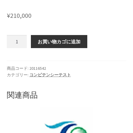
¥
210,000
プ
お買い物カゴに追加
ロ
フ
ェ
ッ
商品コード:
20116542
カテゴリー:
コンピテンシーテスト
シ
ョ
ナ
関連商品
ル・
キ
ャ
リ
ア・