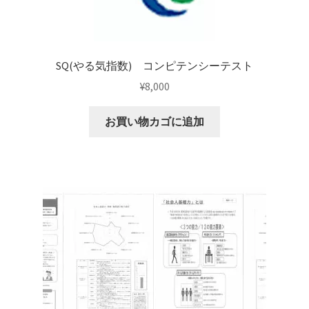
（R)
通
学/
通
SQ(やる気指数) コンピテンシーテスト
信
¥
8,000
コ
ー
お買い物カゴに追加
ス
個