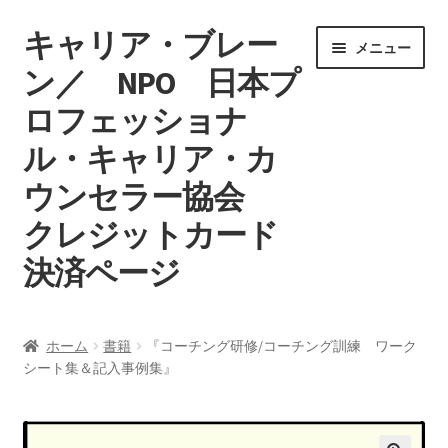
キャリア・ブレー
ナ
コ
メニュー
ビ
ン
ン／ NPO 日本プ
ゲ
テ
ロフェッショナ
ー
ン
シ
ツ
ル・キャリア・カ
ョ
へ
ン
ス
ウンセラー協会
へ
キ
クレジットカード
ス
ッ
キ
プ
決済ページ
ッ
プ
ホーム
ホーム
書籍
『コーチング研修/コーチング訓練 ワーク
シート集＆記入事例集』
マイアカウント
カート