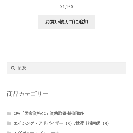
¥
1,160
お買い物カゴに追加
検
索:
商品カテゴリー
CPA「国家資格CC」資格取得 特訓講座
エイジング・アドバイザー（R）/世渡り指南師（R）
エグゼクティブ・コーチ