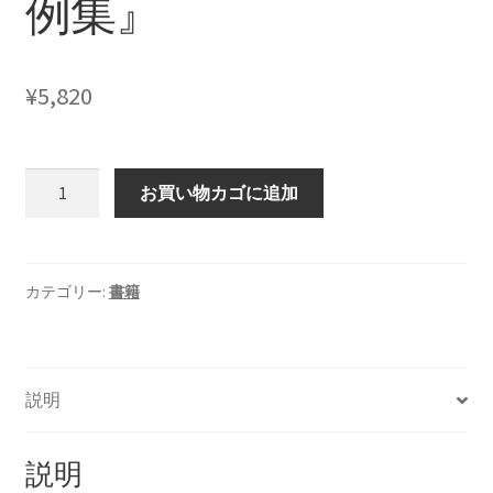
例集』
¥
5,820
『コ
お買い物カゴに追加
ー
チ
ン
グ
カテゴリー:
書籍
研
修/
コ
説明
ー
チ
ン
説明
グ