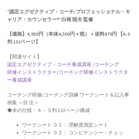
訓
“認定エグゼクティブ・コーチ/プロフェッショナル・キ
練
ャリア・カウンセラー®”白根 陸夫 監修
ワ
ー
【価格】
4,950円（本体4,500円＋税）＋送料870円 【A-3
ク
判 132ページ】
シ
ー
【関連サイト】
ト
認定エグゼクティブ・コーチ養成講座 /コーチング
集
研修インストラクター/コーチング研修インストラクタ
＆
ー養成講座
記
入
コーチング研修/コーチング訓練 ワークシート＆記入事
事
例集 ＜目 次＞
例
◆本の仕様：Ａ－３判 132ページ構成
集』
個
ワークシート ０１： 理解度測定シート
ワークシート ０２： コンピテンシー・チェッ