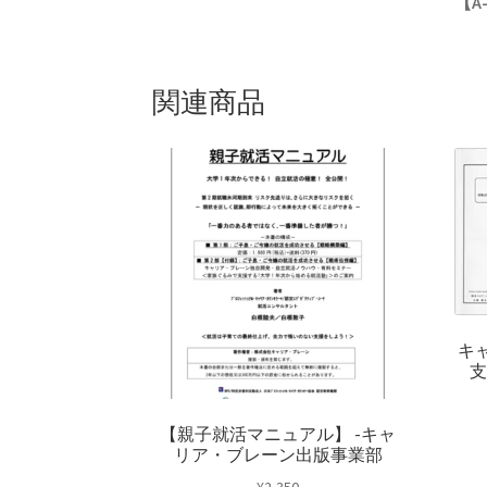
【
A
関連商品
キ
支
【親子就活マニュアル】 -キャ
リア・ブレーン出版事業部
¥
2,350