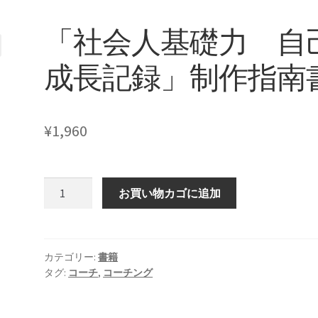
「社会人基礎力 自
成長記録」制作指南
¥
1,960
「社
お買い物カゴに追加
会
人
基
礎
カテゴリー:
書籍
タグ:
コーチ
,
コーチング
力
自
己