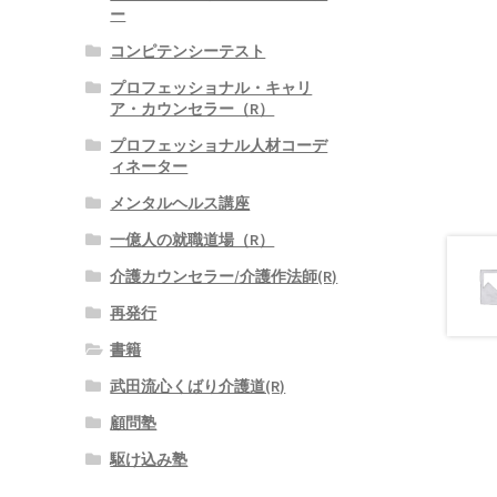
ー
コンピテンシーテスト
プロフェッショナル・キャリ
ア・カウンセラー（R）
プロフェッショナル人材コーデ
ィネーター
メンタルヘルス講座
一億人の就職道場（R）
介護カウンセラー/介護作法師(R)
再発行
書籍
武田流心くばり介護道(R)
顧問塾
駆け込み塾