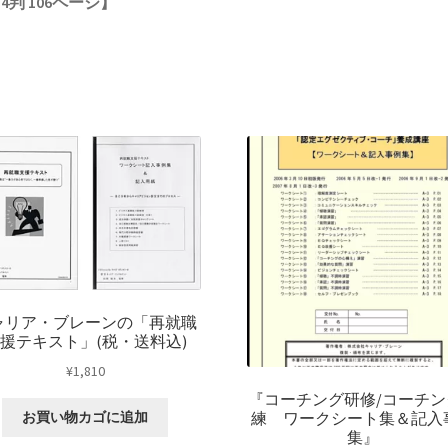
-4判 106ページ
】
ャリア・ブレーンの「再就職
援テキスト」(税・送料込)
¥
1,810
『コーチング研修/コーチン
練 ワークシート集＆記入
お買い物カゴに追加
集』