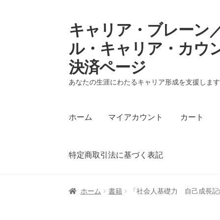
キャリア・ブレーン／
ナ
コ
ビ
ン
ル・キャリア・カウ
ゲ
テ
決済ページ
ー
ン
シ
ツ
あなたの生涯にわたるキャリア形成を支援しま
ョ
へ
ン
ス
へ
キ
ホーム
マイアカウント
カート
ス
ッ
キ
プ
ッ
特定商取引法に基づく表記
プ
ホーム
マイアカウント
カート
支払い
プラ
ホーム
書籍
「社会人基礎力 自己成長記