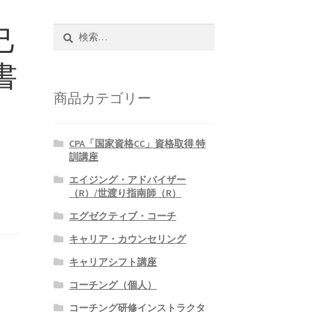
己
検
索:
書
商品カテゴリー
CPA「国家資格CC」資格取得 特
訓講座
エイジング・アドバイザー
（R）/世渡り指南師（R）
エグゼクティブ・コーチ
キャリア・カウンセリング
キャリアシフト講座
コーチング（個人）
コーチング研修インストラクタ