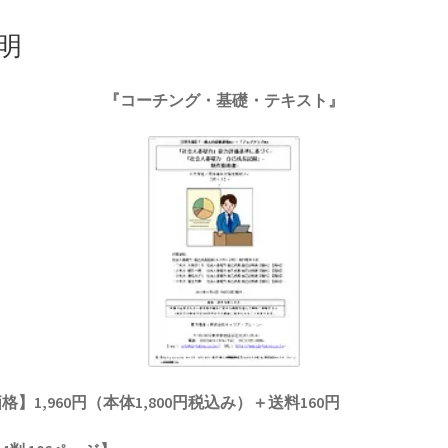
成
長
明
記
録」
『コーチング・基礎・テキスト』
制
作
指
南
書
個
格】1,960円（本体1,800円税込み）＋送料160円