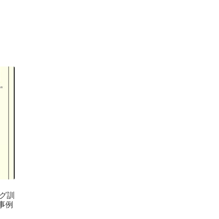
グ訓
事例