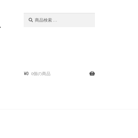
検
検
索
索
ド
対
象:
¥
0
0個の商品