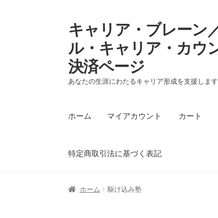
キャリア・ブレーン／
ナ
コ
ビ
ン
ル・キャリア・カウ
ゲ
テ
決済ページ
ー
ン
シ
ツ
あなたの生涯にわたるキャリア形成を支援しま
ョ
へ
ン
ス
へ
キ
ホーム
マイアカウント
カート
ス
ッ
キ
プ
ッ
特定商取引法に基づく表記
プ
ホーム
マイアカウント
カート
支払い
プラ
ホーム
駆け込み塾