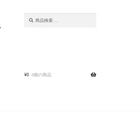
検
検
索
索
ド
対
象:
¥
0
0個の商品