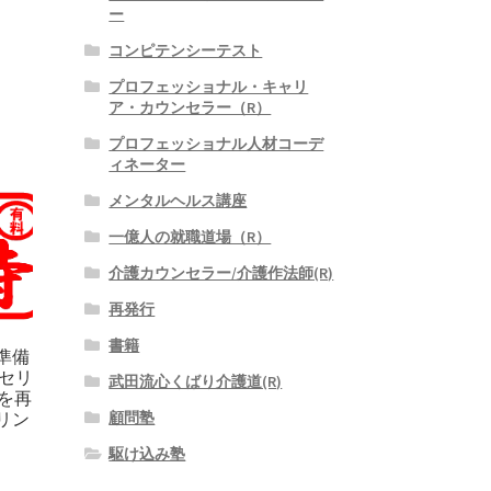
ー
コンピテンシーテスト
プロフェッショナル・キャリ
ア・カウンセラー（R）
プロフェッショナル人材コーデ
ィネーター
メンタルヘルス講座
一億人の就職道場（R）
介護カウンセラー/介護作法師(R)
再発行
書籍
準備
セリ
武田流心くばり介護道(R)
生を再
リン
顧問塾
駆け込み塾