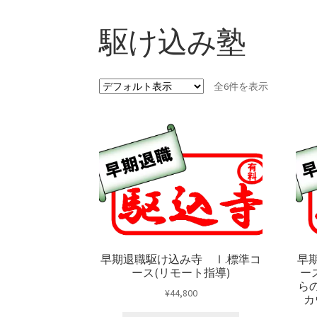
駆け込み塾
全6件を表示
早期退職駆け込み寺 Ⅰ.標準コ
早
ース(リモート指導)
ー
ら
¥
44,800
カ