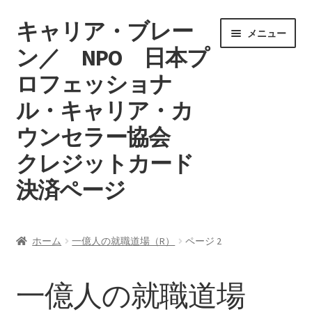
キャリア・ブレー
ナ
コ
メニュー
ビ
ン
ン／ NPO 日本プ
ゲ
テ
ロフェッショナ
ー
ン
シ
ツ
ル・キャリア・カ
ョ
へ
ン
ス
ウンセラー協会
へ
キ
クレジットカード
ス
ッ
キ
プ
決済ページ
ッ
プ
ホーム
ホーム
一億人の就職道場（R）
ページ 2
マイアカウント
一億人の就職道場
カート