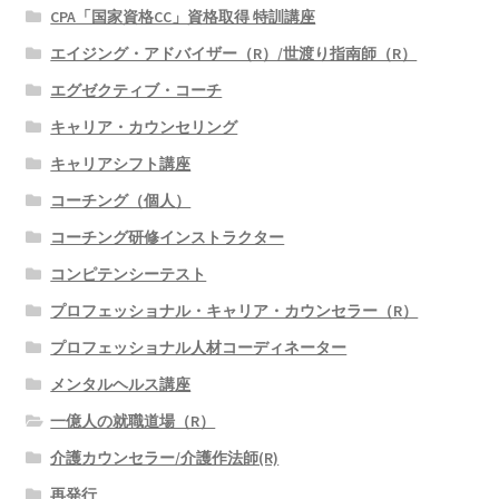
CPA「国家資格CC」資格取得 特訓講座
エイジング・アドバイザー（R）/世渡り指南師（R）
エグゼクティブ・コーチ
キャリア・カウンセリング
キャリアシフト講座
コーチング（個人）
コーチング研修インストラクター
コンピテンシーテスト
プロフェッショナル・キャリア・カウンセラー（R）
プロフェッショナル人材コーディネーター
メンタルヘルス講座
一億人の就職道場（R）
介護カウンセラー/介護作法師(R)
再発行