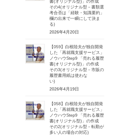
書(オリジナル型)」の作成
その4(オリジナル型－書類選
考合否は「経験・知識要約」
欄の出来で一瞬にして決ま
る)
2026年4月20日
【059】白根陸夫が独自開発
した「再就職支援サービス」
ノウハウStep9 「売れる履歴
書(オリジナル型)」の作成
その3(オリジナル型－市販の
履歴書用紙は使わな
い)
2026年4月19日
【058】白根陸夫が独自開発
した「再就職支援サービス」
ノウハウStep9 「売れる履歴
書(オリジナル型)」の作成
その2(オリジナル型－転勤が
多い人の場合の対応)