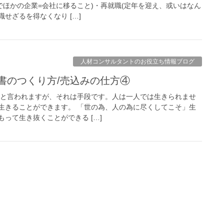
でほかの企業=会社に移ること)・再就職(定年を迎え、或いはなん
せざるを得なくなり […]
人材コンサルタントのお役立ち情報ブログ
歴書のつくり方/売込みの仕方④
求と言われますが、それは手段です。人は一人では生きられませ
生きることができます。 「世の為、人の為に尽くしてこそ」生
って生き抜くことができる […]