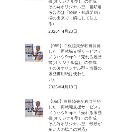
書(オリジナル型)」の作成
その4(オリジナル型－書類選
考合否は「経験・知識要約」
欄の出来で一瞬にして決ま
る)
2026年4月20日
【059】白根陸夫が独自開発
した「再就職支援サービス」
ノウハウStep9 「売れる履歴
書(オリジナル型)」の作成
その3(オリジナル型－市販の
履歴書用紙は使わな
い)
2026年4月19日
【058】白根陸夫が独自開発
した「再就職支援サービス」
ノウハウStep9 「売れる履歴
書(オリジナル型)」の作成
その2(オリジナル型－転勤が
多い人の場合の対応)