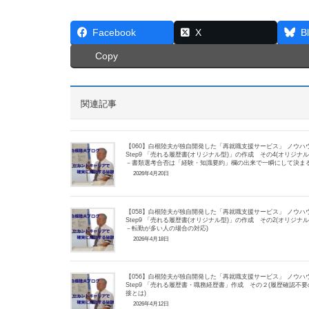
Facebook
X
B
Copy
関連記事
【060】白根陸夫が独自開発した「再就職支援サービス」 ノウハ
Step9 「売れる履歴書(オリジナル型)」の作成 その4(オリジナ
－書類選考合否は「経験・知識要約」欄の出来で一瞬にして決ま
2026年4月20日
【058】白根陸夫が独自開発した「再就職支援サービス」 ノウハ
Step9 「売れる履歴書(オリジナル型)」の作成 その2(オリジナ
－転勤が多い人の場合の対応)
2026年4月18日
【056】白根陸夫が独自開発した「再就職支援サービス」 ノウハ
Step9 「売れる履歴書・職務経歴書」作成 その２(履歴確認不要
接とは)
2026年4月12日