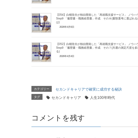
【054】白根陸夫が独自開発した「再就職支援サービス」 ノウハ
Step9 「履歴書・職務経歴書」作成 その８(書類選考に選ばれる
は)
2026年4月6日
【052】白根陸夫が独自開発した「再就職支援サービス」 ノウハ
Step9 「履歴書・職務経歴書」作成 その７(共通の測定尺度を多
る)
2026年4月4日
カテゴリー
セカンドキャリアで確実に成功する秘訣
タグ
セカンドキャリア
人生100年時代
コメントを残す