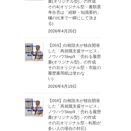
書(オリジナル型)」の作成
その4(オリジナル型－書類選
考合否は「経験・知識要約」
欄の出来で一瞬にして決ま
る)
2026年4月20日
【059】白根陸夫が独自開発
した「再就職支援サービス」
ノウハウStep9 「売れる履歴
書(オリジナル型)」の作成
その3(オリジナル型－市販の
履歴書用紙は使わな
い)
2026年4月19日
【058】白根陸夫が独自開発
した「再就職支援サービス」
ノウハウStep9 「売れる履歴
書(オリジナル型)」の作成
その2(オリジナル型－転勤が
多い人の場合の対応)