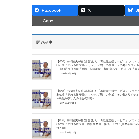
Facebook
X
B
Copy
関連記事
【060】白根陸夫が独自開発した「再就職支援サービス」 ノウハ
Step9 「売れる履歴書(オリジナル型)」の作成 その4(オリジナ
－書類選考合否は「経験・知識要約」欄の出来で一瞬にして決ま
2026年4月20日
【058】白根陸夫が独自開発した「再就職支援サービス」 ノウハ
Step9 「売れる履歴書(オリジナル型)」の作成 その2(オリジナ
－転勤が多い人の場合の対応)
2026年4月18日
【056】白根陸夫が独自開発した「再就職支援サービス」 ノウハ
Step9 「売れる履歴書・職務経歴書」作成 その２(履歴確認不要
接とは)
2026年4月12日