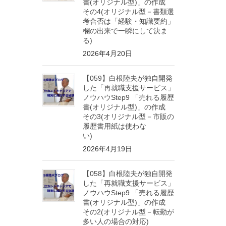
書(オリジナル型)」の作成
その4(オリジナル型－書類選
考合否は「経験・知識要約」
欄の出来で一瞬にして決ま
る)
2026年4月20日
【059】白根陸夫が独自開発
した「再就職支援サービス」
ノウハウStep9 「売れる履歴
書(オリジナル型)」の作成
その3(オリジナル型－市販の
履歴書用紙は使わな
い)
2026年4月19日
【058】白根陸夫が独自開発
した「再就職支援サービス」
ノウハウStep9 「売れる履歴
書(オリジナル型)」の作成
その2(オリジナル型－転勤が
多い人の場合の対応)