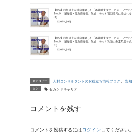
【054】白根陸夫が独自開発した「再就職支援サービス」 ノウハ
Step9 「履歴書・職務経歴書」作成 その８(書類選考に選ばれる
は)
2026年4月6日
【052】白根陸夫が独自開発した「再就職支援サービス」 ノウハ
Step9 「履歴書・職務経歴書」作成 その７(共通の測定尺度を多
る)
2026年4月4日
カテゴリー
人材コンサルタントのお役立ち情報ブログ
、
告知
タグ
セカンドキャリア
コメントを残す
コメントを投稿するには
ログイン
してください