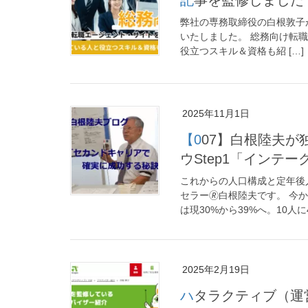
弊社の専務取締役の白根敦子が、株式
いたしました。 総務向け転
役立つスキル＆資格も紹 […]
2025年11月1日
【007】白根陸夫が独自開発した「再就職支援サービス」ノウハ
ウStep1「インテー
これからの人口構成と定年後
セラー🄬白根陸夫です。 今か
は現30%から39%へ。10人に4
2025年2月19日
ハタラクティブ（運営：レバレジーズ株式会社）記事監修のお知