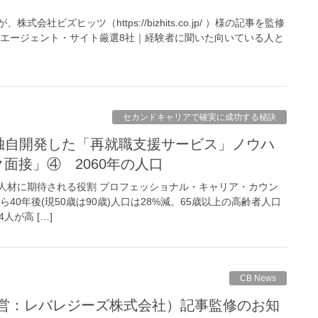
会社ビズヒッツ（https://bizhits.co.jp/ ）様の記事を監修
職エージェント・サイト厳選8社｜経験者に聞いた向いている人と
セカンドキャリアで確実に成功する秘訣
ク面接」④ 2060年の人口
人材に期待される役割 プロフェッショナル・キャリア・カウン
ら40年後(現50歳は90歳)人口は28%減。65歳以上の高齢者人口
人が高 […]
CB News