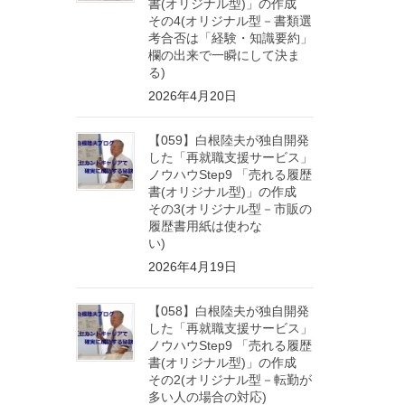
書(オリジナル型)」の作成
その4(オリジナル型－書類選
考合否は「経験・知識要約」
欄の出来で一瞬にして決ま
る)
2026年4月20日
【059】白根陸夫が独自開発
した「再就職支援サービス」
ノウハウStep9 「売れる履歴
書(オリジナル型)」の作成
その3(オリジナル型－市販の
履歴書用紙は使わな
い)
2026年4月19日
【058】白根陸夫が独自開発
した「再就職支援サービス」
ノウハウStep9 「売れる履歴
書(オリジナル型)」の作成
その2(オリジナル型－転勤が
多い人の場合の対応)