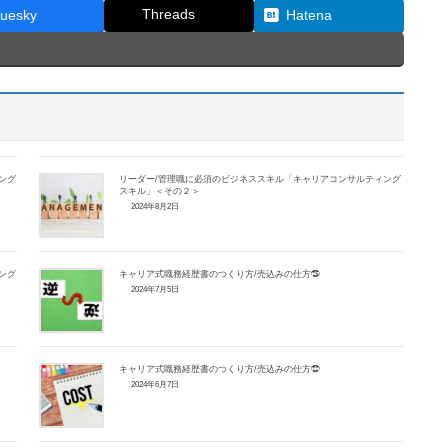
Threads
luesky
Hatena
ング
リーダー/管理職に必須のビジネススキル「キャリアコンサルティング
スキル」＜その２＞
2024年8月2日
ング
キャリア式職務経歴書のつくり方/売込みの仕方㉕
2024年7月5日
キャリア式職務経歴書のつくり方/売込みの仕方㉒
2024年6月7日