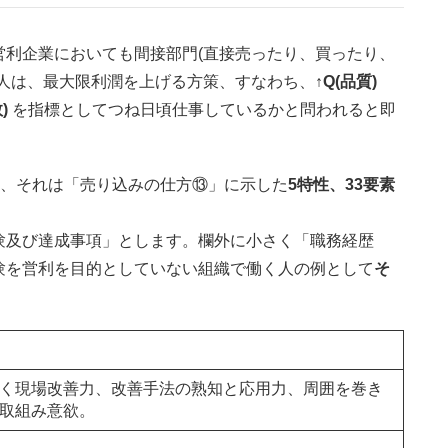
営利企業においても間接部門(直接売ったり、買ったり、
く人は、最大限利潤を上げる方策、すなわち、
↑Q(品質)
数)
を指標としてつね日頃仕事しているかと問われると即
か、それは「売り込みの仕方⑬」に示した
5特性、33要素
験及び達成事項」とします。欄外に小さく「職務経歴
験を営利を目的としていない組織で働く人の例として
そ
く現場改善力、改善手法の熟知と応用力、周囲を巻き
取組み意欲。