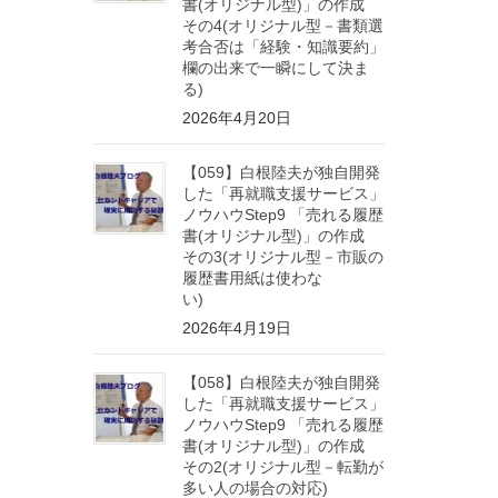
書(オリジナル型)」の作成
その4(オリジナル型－書類選
考合否は「経験・知識要約」
欄の出来で一瞬にして決ま
る)
2026年4月20日
【059】白根陸夫が独自開発
した「再就職支援サービス」
ノウハウStep9 「売れる履歴
書(オリジナル型)」の作成
その3(オリジナル型－市販の
履歴書用紙は使わな
い)
2026年4月19日
【058】白根陸夫が独自開発
した「再就職支援サービス」
ノウハウStep9 「売れる履歴
書(オリジナル型)」の作成
その2(オリジナル型－転勤が
多い人の場合の対応)