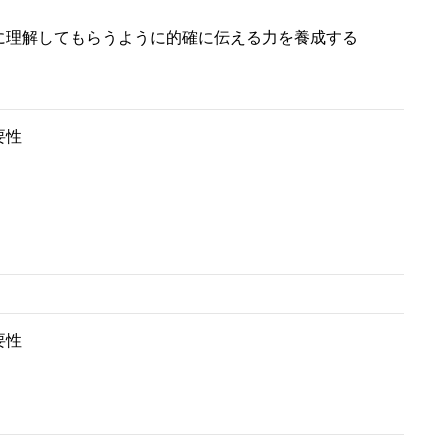
に理解してもらうように的確に伝える力を養成する
要性
要性